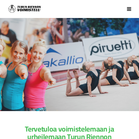
Siirry
Turun Riennon Voimistelu | Voimistelua ja liikuntaa Turussa vuodesta
sivun
Vali
sisältöön
Tervetuloa voimistelemaan ja
urheilemaan Turun Riennon