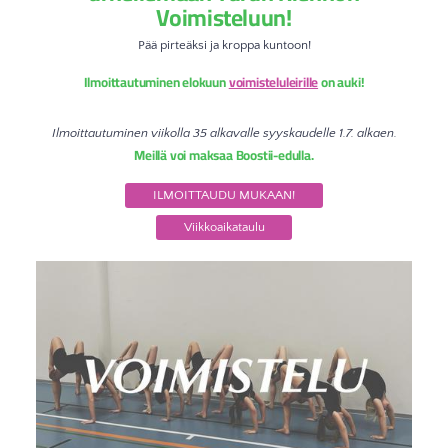
Voimisteluun!
Pää pirteäksi ja kroppa kuntoon!
Ilmoittautuminen elokuun
voimisteluleirille
on auki!
Ilmoittautuminen viikolla 35 alkavalle syyskaudelle 1.7. alkaen.
Meillä voi maksaa Boostii-edulla.
ILMOITTAUDU MUKAAN!
Viikkoaikataulu