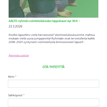
AALTO-ryhmän voimistelukoulun loppukausi nyt 50 €
23.3.2026
Etsitkö lapsellesi vielä harrastusta? Voimistelukouluumme mahtuu
mukaan vielä uusia jumppareita! Ryhmään ovat tervetulleita kaikki
2018–2021 syntyneet voimistelusta kiinnostuneet lapset!…
Aiempia uutisia
OTA YHTEYTTÄ
Nimi
*
Sähköposti
*