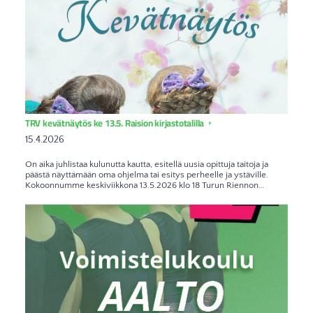
TRV kevätnäytös ke 13.5. Raision kirjastotalilla
15.4.2026
On aika juhlistaa kulunutta kautta, esitellä uusia opittuja taitoja ja
päästä näyttämään oma ohjelma tai esitys perheelle ja ystäville.
Kokoonnumme keskiviikkona 13.5.2026 klo 18 Turun Riennon…