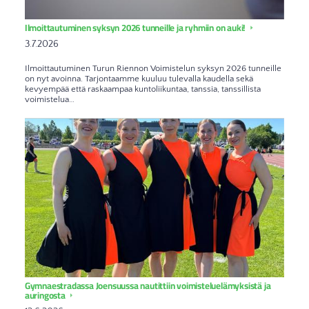
Ilmoittautuminen syksyn 2026 tunneille ja ryhmiin on auki!
3.7.2026
Ilmoittautuminen Turun Riennon Voimistelun syksyn 2026 tunneille
on nyt avoinna. Tarjontaamme kuuluu tulevalla kaudella sekä
kevyempää että raskaampaa kuntoliikuntaa, tanssia, tanssillista
voimistelua…
Gymnaestradassa Joensuussa nautittiin voimisteluelämyksistä ja
auringosta