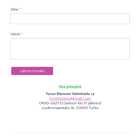
Aihe
*
Viesti
*
Lähetä lomake
Ota yhteyttä
Turun Riennon Voimistelu ry
trvoimistelu@gmail.com
0400-262733 (arkisin klo 17 jälkeen)
Uudenmaankatu 16, 20500 Turku