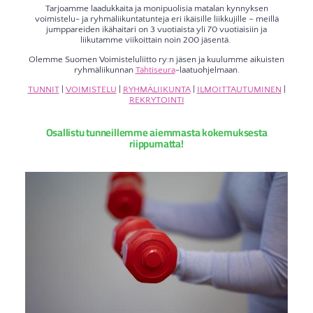
Tarjoamme laadukkaita ja monipuolisia matalan kynnyksen
voimistelu- ja ryhmäliikuntatunteja eri ikäisille liikkujille – meillä
jumppareiden ikähaitari on 3 vuotiaista yli 70 vuotiaisiin ja
liikutamme viikoittain noin 200 jäsentä.
Olemme Suomen Voimisteluliitto ry:n jäsen ja kuulumme aikuisten
ryhmäliikunnan
Tähtiseura
-laatuohjelmaan.
TUNNIT
|
VOIMISTELU
|
RYHMÄLIIKUNTA
|
ILMOITTAUTUMINEN
|
REKRYTOINTI
Osallistu tunneillemme aiemmasta kokemuksesta
riippumatta!