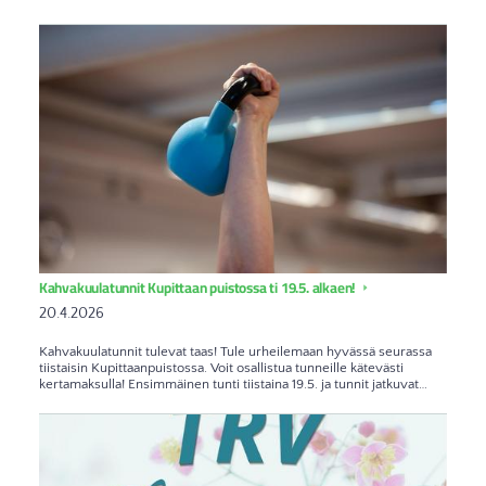
Kahvakuulatunnit Kupittaan puistossa ti 19.5. alkaen!
20.4.2026
Kahvakuulatunnit tulevat taas! Tule urheilemaan hyvässä seurassa
tiistaisin Kupittaanpuistossa. Voit osallistua tunneille kätevästi
kertamaksulla! Ensimmäinen tunti tiistaina 19.5. ja tunnit jatkuvat…