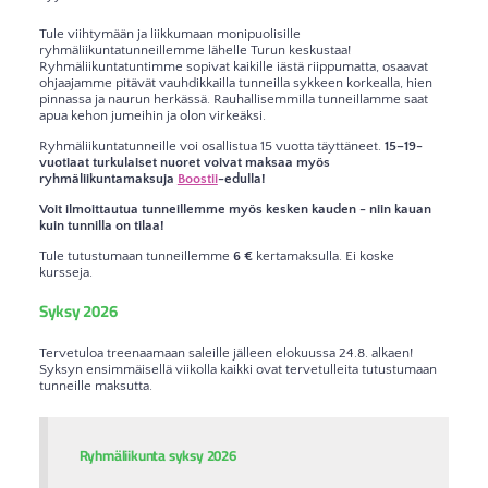
Tule viihtymään ja liikkumaan monipuolisille
ryhmäliikuntatunneillemme lähelle Turun keskustaa!
Ryhmäliikuntatuntimme sopivat kaikille iästä riippumatta, osaavat
ohjaajamme pitävät vauhdikkailla tunneilla sykkeen korkealla, hien
pinnassa ja naurun herkässä. Rauhallisemmilla tunneillamme saat
apua kehon jumeihin ja olon virkeäksi.
Ryhmäliikuntatunneille voi osallistua 15 vuotta täyttäneet.
15–19-
vuotiaat turkulaiset nuoret voivat maksaa myös
ryhmäliikuntamaksuja
Boostii
-edulla!
Voit ilmoittautua tunneillemme myös kesken kauden - niin kauan
kuin tunnilla on tilaa!
Tule tutustumaan tunneillemme
6 €
kertamaksulla. Ei koske
kursseja.
Syksy 2026
Tervetuloa treenaamaan saleille jälleen elokuussa 24.8. alkaen!
Syksyn ensimmäisellä viikolla kaikki ovat tervetulleita tutustumaan
tunneille maksutta.
Ryhmäliikunta syksy 2026