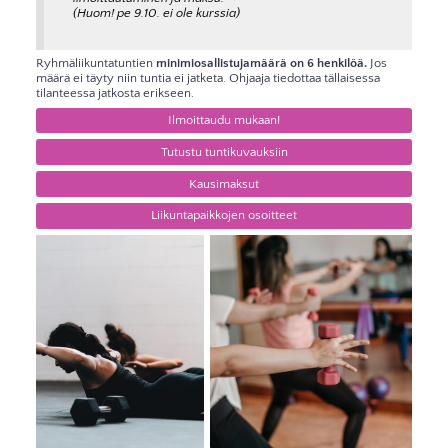
(Huom! pe 9.10. ei ole kurssia)
Ryhmäliikuntatuntien
minimiosallistujamäärä on 6 henkilöä.
Jos
määrä ei täyty niin tuntia ei jatketa. Ohjaaja tiedottaa tällaisessa
tilanteessa jatkosta erikseen.
Ilmoittaudu mukaan!
Tutustu tuntikuvauksiin
Kausimaksut
Liikuntapaikkojen osoitteet