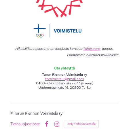
Aikuisliikunnallamme on laadusta kertova
Tähtiseura
-tunnus.
Pidätämme oikeudet muutoksiin
Ota yhteyttä
Turun Riennon Voimistelu ry
trvoimistelu@gmail.com
0400-262733 (arkisin klo 17 jälkeen)
Uudenmaankatu 16, 20500 Turku
©
Turun Riennon Voimistelu ry
Tietosuojaseloste
Tehty Yhdistysavaimella
Facebook
Instagram