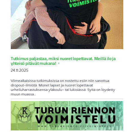
Tutkimus paljastaa, miksi nuoret lopettavat. Meillä ilo ja
yhteisö pitävät mukana!
24.11.2025
Viimeaikaisissa tutkimuksissa on nostettu esiin niin sanottua
dropout-ilmiötä. Monet lapset ja nuoret lopettavat
urheiluharrastuksensa yläkoulu- tai lukioiässä. Syitä on löydetty
muun muassa…