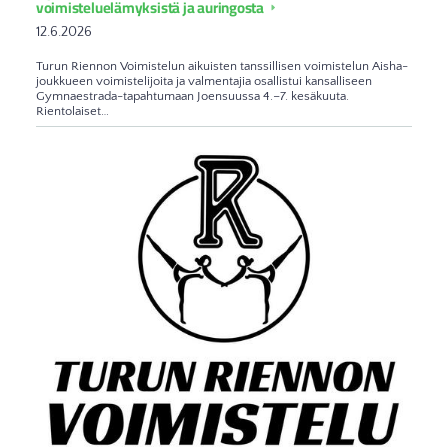
voimisteluelämyksistä ja auringosta
12.6.2026
Turun Riennon Voimistelun aikuisten tanssillisen voimistelun Aisha-
joukkueen voimistelijoita ja valmentajia osallistui kansalliseen
Gymnaestrada-tapahtumaan Joensuussa 4.–7. kesäkuuta.
Rientolaiset…