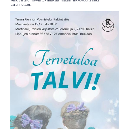
keskivartalon syviä tukilihaksia, lisätään liikkuvuutta sekä
parannetaan…