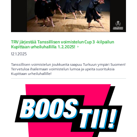
TRV järjestää Tanssillisen voimistelun Cup 3 -kilpailun
Kupittaan urheiluhallilla 1.2.2025!
12.1.2025
Tanssillisen voimistelun joukkueita saapuu Turkuun ympäri Suomen!
Tervetuloa ihailemaan voimistelun lumoa ja upeita suorituksia
Kupittaan urheiluhallille!