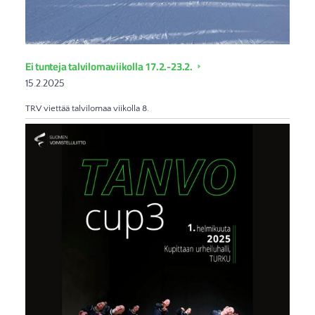
Ei tunteja talvilomaviikolla 17.2.-23.2.
15.2.2025
TRV viettää talvilomaa viikolla 8.