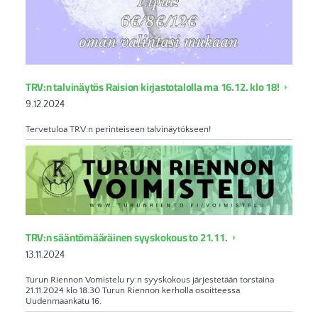
TRV:n talvinäytös Raision kirjastotalolla ma 16.12. klo 18!
9.12.2024
Tervetuloa TRV:n perinteiseen talvinäytökseen!
TRV:n sääntömääräinen syyskokous to 21.11.
13.11.2024
Turun Riennon Vomistelu ry:n syyskokous järjestetään torstaina
21.11.2024 klo 18.30 Turun Riennon kerholla osoitteessa
Uudenmaankatu 16.