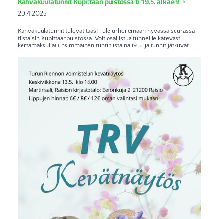
Kahvakuulatunnit Kupittaan puistossa ti 19.5. alkaen!
20.4.2026
Kahvakuulatunnit tulevat taas! Tule urheilemaan hyvässä seurassa
tiistaisin Kupittaanpuistossa. Voit osallistua tunneille kätevästi
kertamaksulla! Ensimmäinen tunti tiistaina 19.5. ja tunnit jatkuvat…