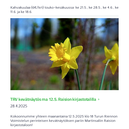
Kahvakuulaa (6€/krt) touko–kesäkuussa: ke 21.5., ke 28.5., ke 4.6., ke
11.6. ja ke 18.6.
TRV kevätnäytös ma 12.5. Raision kirjastotalilla
28.4.2025
Kokoonnumme yhteen maanantaina 12.5.2025 klo 18 Turun Riennon
Voimistelun perinteisen kevätnäytöksen pariin Martinsaliin Raision
kirjastotaloon!