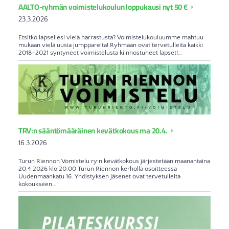
AALTO-ryhmän voimistelukoulun loppukausi nyt 50 €
23.3.2026
Etsitkö lapsellesi vielä harrastusta? Voimistelukouluumme mahtuu
mukaan vielä uusia jumppareita! Ryhmään ovat tervetulleita kaikki
2018–2021 syntyneet voimistelusta kiinnostuneet lapset!…
TRV:n sääntömääräinen kevätkokous ma 20.4.
16.3.2026
Turun Riennon Vomistelu ry:n kevätkokous järjestetään maanantaina
20.4.2026 klo 20.00 Turun Riennon kerholla osoitteessa
Uudenmaankatu 16. Yhdistyksen jäsenet ovat tervetulleita
kokoukseen.…