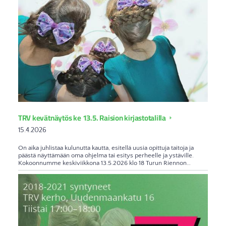
TRV kevätnäytös ke 13.5. Raision kirjastotalilla
15.4.2026
On aika juhlistaa kulunutta kautta, esitellä uusia opittuja taitoja ja
päästä näyttämään oma ohjelma tai esitys perheelle ja ystäville.
Kokoonnumme keskiviikkona 13.5.2026 klo 18 Turun Riennon…