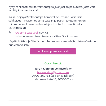
Kysy rohkeasti muilta valmentajilta ja ohjaajilta palautetta, jotta voit
kehittyä valmentajana!
Kaikki ohjaajat/valmentajat keräävät seurassa suorituksia
sähköiseen I-tason oppimispassiin ja passin täyttäminen on
minimipanos I-tason valmentajan tasotodistusvaatimuksen
täyttymiseen.
Oppimispassi.pdf
607 KB
I-tason valmentajan tulee suorittaa Oppimispassi
Löydät lisätietoja "Uudistunut lasten, nuorten ja lajien I-taso" -sivun
puolesta välistä.
Lue lisää oppimispassista
Ota yhteyttä
Turun Riennon Voimistelu ry
trvoimistelu@gmail.com
0400-262733 (arkisin 17 jälkeen)
Uudenmaankatu 16, 20500 Turku