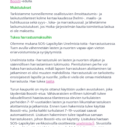
Boostii
-edulla.
Muistutukset
Tarkistamme tunneillemme osallistuvien ilmoittautumis- ja
laskutustilanteet kolme kertaa kaudessa (helmi-, maalis- ja
huhtikuussa sekä syys-, loka- ja marraskuussa), ja lähetämme
laskumuistutukset, jos Hoika-järjestelmän kautta toimitettua laskua
ei ole maksettu.
Tukea harrastusmaksuihin
Olemme mukana SOS-Lapsikylän Unelmista totta -harrastustuessa.
Tuen avulla vähennetään lasten ja nuorten vapaa-ajan vieton
eriarvoistumista ja syrjäytymistä.
Unelmista totta -harrastustuki on lasten ja nuorten ohjatun ja
säännöllisen harrastamisen tukimuoto. Pienituloinen perhe voi
hakea harrastustukea, mikäli lapsen harrastuksen aloittaminen tai
jatkaminen ei olisi muuten mahdollista. Harrastustuki on tarkoitettu
ensisijaisesti lapsille ja nuorille, joilla ei vielä ole omaa mielekästä
harrastusta. Hae tukea
täältä
.
Turun kaupunki on myös ottanut käyttöön uuden avustuksen, joka
täydentää Boostii-etua. Vähävaraisten erillinen tukimalli tukee
taloudellisesti haastavassa tilanteessa olevien turkulaisten
perheiden 7–17-vuotiaiden lasten ja nuorten liikuntaharrastuksen
aloittamista ja jatkamista. Ennen tuen hakemista tulee käyttää
Boostii-etu, jonka kaikki turkulaiset 7–19-vuotiaat saavat
automaattisesti. Lisätuen hakeminen tulee tapahtua samaan
harrastukseen, johon Boostii-etu on käytetty. Lisätukea haetaan
SOS-Lapsikylän verkkosivuilla osoitteesta
unelmista.fi
. Sivustolla