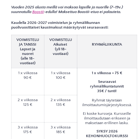
Vuoden 2025 alusta meillä voi maksaa lapsille ja nuorille (7–19v.)
suunnatulla
Boostii
-edulla! Maksettua Boostii-etua ei palauteta.
Kaudella 2026-2027 voimistelun ja ryhmäliikunnan
puolivuosittaiset kausimaksut määräytyvät seuraavasti:
VOIMISTELU
VOIMISTELU
JA TANSSI
Aikuiset
RYHMÄLIIKUNTA
Lapset ja
(yli 18-
nuoret
vuotiaat)
(alle 18-
vuotiaat)
1 x viikossa
1 x viikossa
1 x viikossa = 75 €
90 €
100 €
Seuraavat
ryhmäliikuntatunnit
35€ / tunti!
2 x viikossa
2 x viikossa
Ryhmät täytetään
125 €
135 €
ilmoittautumisjärjestyksessä.
Ei koske kursseja. Kursseille
ilmoittaudutaan erikseen ja
maksetaan erillinen lasku.
3 x viikossa
3 x viikossa
SYKSY 2026
175 €
185 €
KEHONHUOLTOKURSSI