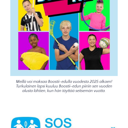
Meillä voi maksaa Boostii-edulla vuodesta 2025 alkaen!
Turkulainen lapsi kuuluu Boostii-edun piiriin sen vuoden
alusta lähtien, kun hän täyttää seitsemän vuotta.