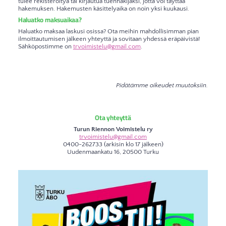
tulee rekisteröityä tai kirjautua tuenhakijaksi, jotta voi täyttää
hakemuksen. Hakemusten käsittelyaika on noin yksi kuukausi.
Haluatko maksuaikaa?
Haluatko maksaa laskusi osissa? Ota meihin mahdollisimman pian
ilmoittautumisen jälkeen yhteyttä ja sovitaan yhdessä eräpäivistä!
Sähköpostimme on
trvoimistelu@gmail.com
.
Pidätämme oikeudet muutoksiin.
Ota yhteyttä
Turun Riennon Voimistelu ry
trvoimistelu@gmail.com
0400-262733 (arkisin klo 17 jälkeen)
Uudenmaankatu 16, 20500 Turku