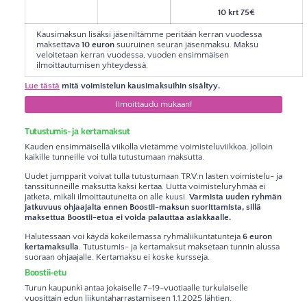
10 krt 75€
Kausimaksun lisäksi jäseniltämme peritään kerran vuodessa
maksettava
10 euron
suuruinen seuran jäsenmaksu. Maksu
veloitetaan kerran vuodessa, vuoden ensimmäisen
ilmoittautumisen yhteydessä.
Lue tästä
mitä voimistelun kausimaksuihin sisältyy.
Ilmoittaudu mukaan!
Tutustumis- ja kertamaksut
Kauden ensimmäisellä viikolla vietämme voimisteluviikkoa, jolloin
kaikille tunneille voi tulla tutustumaan maksutta.
Uudet jumpparit voivat tulla tutustumaan TRV:n lasten voimistelu- ja
tanssitunneille maksutta kaksi kertaa. Uutta voimisteluryhmää ei
jatketa, mikäli ilmoittautuneita on alle kuusi.
Varmista uuden ryhmän
jatkuvuus ohjaajalta ennen Boostii-maksun suorittamista, sillä
maksettua Boostii-etua ei voida palauttaa asiakkaalle.
Halutessaan voi käydä kokeilemassa ryhmäliikuntatunteja
6 euron
kertamaksulla
. Tutustumis- ja kertamaksut maksetaan tunnin alussa
suoraan ohjaajalle. Kertamaksu ei koske kursseja.
Boostii-etu
Turun kaupunki antaa jokaiselle 7–19-vuotiaalle turkulaiselle
vuosittain edun liikuntaharrastamiseen 1.1.2025 lähtien.