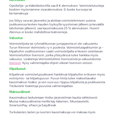
Opiskelija- ja eläkeläiskortilla saa 8 € alennuksen. Voimistelutunteja
koskien myönnämme sisaralennuksia. Ei koske kursseja tai
kertamaksuja.
Jos liittyy seuran jäseneksi ja aloittaa voimistelemisen uutena
joukkueessa kesken kauden (syksyllä syysloman jälkeen ja keväällä
talviloman jälkeen), saa kausimaksusta 25 % alennuksen. Huom!
Alennus ei koske mahdollisia lisätreenejä.
Vakuutus
Voimistelijoita tai ryhmäliikunnan jumppareita ei ole vakuutettu
Turun Riennon Voimistelu ry:n puolesta. Voimistelutapahtumiin ja -
kilpailuihin osallistuminen vaatii voimistelijalta erikseen ostettavan
Voimisteluliiton lisenssin, jonka yhteydessä tulee hankkia myös
vakuutus. Lisätietoja Voimisteluliiton lisensseistä ja vakuutuksista:
lisenssit
. Kysy valmentajalta ohjeet oikean lisenssin ostoon.
Kilpailuasut
Kilpailevat voimistelujoukkueet hankkivat kilpailuihin erikseen myös
esiintymis- tai kilpailupuvun. Puvun hinta tulee maksettavaksi
kausimaksun lisäksi, ja sen suuruus riippuu kilpailusta ja joukkueesta.
Tiedustele lisätietoja puvuista valmentajaltasi.
Maksuvälineet
Kausimaksut laskutetaan Hoika-järjestelmän kautta sähköisesti.
Muina maksuvälineinä meillä käy käteinen, liikuntasetelit,
SmartumPay, ePassi ja EazyBreak.
Turkulaisten lasten ja nuorten kausimaksuja voi maksaa myös