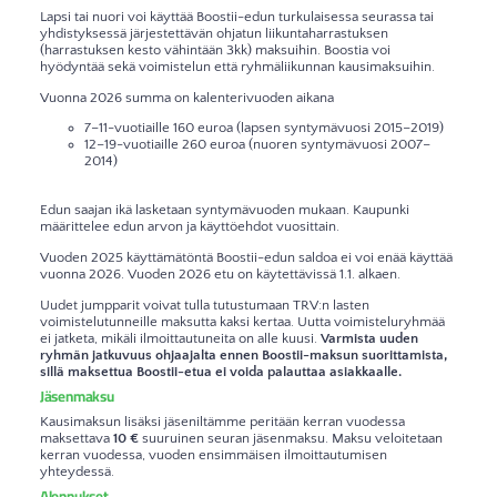
Lapsi tai nuori voi käyttää Boostii-edun turkulaisessa seurassa tai
yhdistyksessä järjestettävän ohjatun liikuntaharrastuksen
(harrastuksen kesto vähintään 3kk) maksuihin. Boostia voi
hyödyntää sekä voimistelun että ryhmäliikunnan kausimaksuihin.
Vuonna 2026 summa on kalenterivuoden aikana
7–11-vuotiaille 160 euroa (lapsen syntymävuosi 2015–2019)
12–19-vuotiaille 260 euroa (nuoren syntymävuosi 2007–
2014)
Edun saajan ikä lasketaan syntymävuoden mukaan. Kaupunki
määrittelee edun arvon ja käyttöehdot vuosittain.
Vuoden 2025 käyttämätöntä Boostii-edun saldoa ei voi enää käyttää
vuonna 2026. Vuoden 2026 etu on käytettävissä 1.1. alkaen.
Uudet jumpparit voivat tulla tutustumaan TRV:n lasten
voimistelutunneille maksutta kaksi kertaa. Uutta voimisteluryhmää
ei jatketa, mikäli ilmoittautuneita on alle kuusi.
Varmista uuden
ryhmän jatkuvuus ohjaajalta ennen Boostii-maksun suorittamista,
sillä maksettua Boostii-etua ei voida palauttaa asiakkaalle.
Jäsenmaksu
Kausimaksun lisäksi jäseniltämme peritään kerran vuodessa
maksettava
10 €
suuruinen seuran jäsenmaksu. Maksu veloitetaan
kerran vuodessa, vuoden ensimmäisen ilmoittautumisen
yhteydessä.
Alennukset