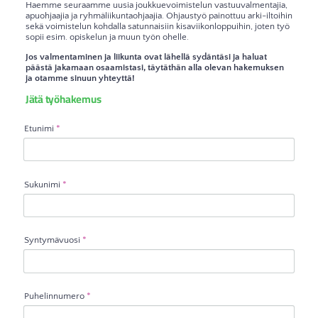
Haemme seuraamme uusia joukkuevoimistelun vastuuvalmentajia,
apuohjaajia ja ryhmäliikuntaohjaajia. Ohjaustyö painottuu arki-iltoihin
sekä voimistelun kohdalla satunnaisiin kisaviikonloppuihin, joten työ
sopii esim. opiskelun ja muun työn ohelle.
Jos valmentaminen ja liikunta ovat lähellä sydäntäsi ja haluat
päästä jakamaan osaamistasi, täytäthän alla olevan hakemuksen
ja otamme sinuun yhteyttä!
Jätä työhakemus
Etunimi
*
Sukunimi
*
Syntymävuosi
*
Puhelinnumero
*