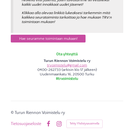
hetkellä viisi jäsentä, joten toivotamme tervetulleiksi
kaikki uudet innokkaat uudet jäsenet!
Klikkaa alla olevaa linkkiä lukeaksesi tarkemmin mitä
kaikkea seuratoiminta tarkoittaa ja hae mukaan TRV:n
toimintaan mukaan!
Hae seuramme toimintaan mukaan!
Ota yhteyttä
Turun Riennon Voimistelu ry
trvoimistelu@gmail.com
0400-262733 (arkisin klo 17 jälkeen)
Uudenmaankatu 16, 20500 Turku
#trvoimistelu
©
Turun Riennon Voimistelu ry
Tietosuojaseloste
Tehty Yhdistysavaimella
Facebook
Instagram