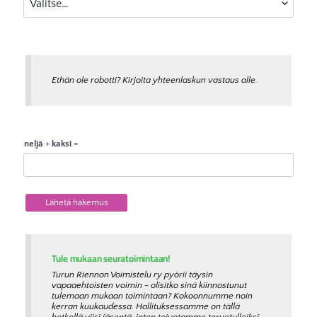
Ethän ole robotti? Kirjoita yhteenlaskun vastaus alle.
neljä
+
kaksi
=
Lähetä hakemus
Tule mukaan seuratoimintaan!
Turun Riennon Voimistelu ry pyörii täysin
vapaaehtoisten voimin - olisitko sinä kiinnostunut
tulemaan mukaan toimintaan? Kokoonnumme noin
kerran kuukaudessa. Hallituksessamme on tällä