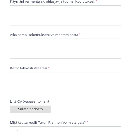
Käymäni valmentaja-, ohjaaja- ja tuomarikoulutukset
*
Aikaisempi kokemukseni valmentamisesta
*
Kerro lyhyesti itsestäsi
*
Liitä CV (vapaaehtoinen)
Valitse tiedosto
Mitä kautta kuulit Turun Riennon Voimistelusta?
*