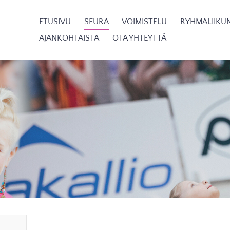
ETUSIVU
SEURA
VOIMISTELU
RYHMÄLIIKU
aa Turussa vuodesta 1908
AJANKOHTAISTA
OTA YHTEYTTÄ