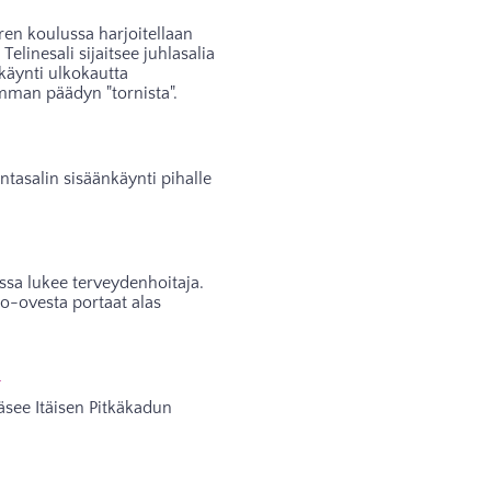
en koulussa harjoitellaan
 Telinesali sijaitsee juhlasalia
nkäynti ulkokautta
mman päädyn "tornista".
tasalin sisäänkäynti pihalle
ossa lukee terveydenhoitaja.
o-ovesta portaat alas
u
äsee Itäisen Pitkäkadun