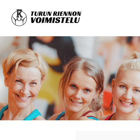
Siirry
sivun
sisältöön
Turun Riennon Voimistelu | Voimistelua ja liikunt