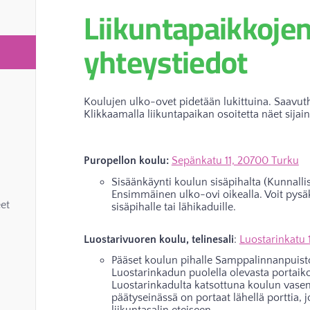
Liikuntapaikkoje
yhteystiedot
Koulujen ulko-ovet pidetään lukittuina. Saavutha
Klikkaamalla liikuntapaikan osoitetta näet sijain
Puropellon koulu:
Sepänkatu 11, 20700 Turku
Sisäänkäynti koulun sisäpihalta (Kunnallis
Ensimmäinen ulko-ovi oikealla. Voit pysä
eet
sisäpihalle tai lähikaduille.
Luostarivuoren koulu, telinesali
:
Luostarinkatu 
Pääset koulun pihalle Samppalinnanpuiston
Luostarinkadun puolella olevasta portaiko
Luostarinkadulta katsottuna koulun vas
päätyseinässä on portaat lähellä porttia, 