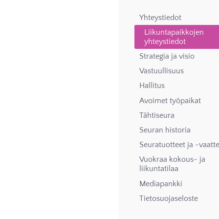
Yhteystiedot
Liikuntapaikkojen
yhteystiedot
Strategia ja visio
Vastuullisuus
Hallitus
Avoimet työpaikat
Tähtiseura
Seuran historia
Seuratuotteet ja -vaatt
Vuokraa kokous- ja
liikuntatilaa
Mediapankki
Tietosuojaseloste