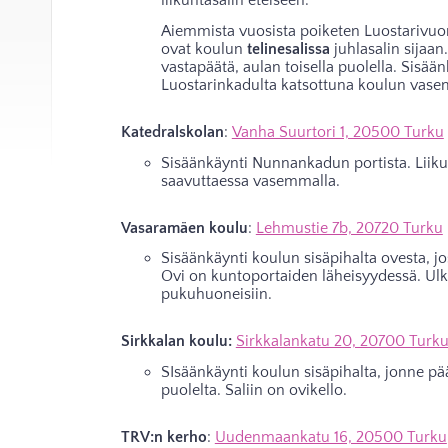
liikuntasalin eteiseen.
Aiemmista vuosista poiketen Luostarivuor
ovat koulun
telinesalissa
juhlasalin sijaan.
vastapäätä, aulan toisella puolella. Sisää
Luostarinkadulta katsottuna koulun vase
Katedralskolan
:
Vanha Suurtori 1, 20500 Turku
Sisäänkäynti Nunnankadun portista. Liikun
saavuttaessa vasemmalla.
Vasaramäen koulu
:
Lehmustie 7b, 20720 Turku
Sisäänkäynti koulun sisäpihalta ovesta, j
Ovi on kuntoportaiden läheisyydessä. Ulk
pukuhuoneisiin.
Sirkkalan koulu:
Sirkkalankatu 20, 20700 Turk
SIsäänkäynti koulun sisäpihalta, jonne pä
puolelta. Saliin on ovikello.
TRV:n kerho
:
Uudenmaankatu 16, 20500 Turku