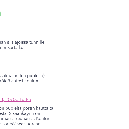
n
n siis ajoissa tunnille.
nin kartalla.
sairaalantien puolelta).
köidä autosi koulun
13, 20700 Turku
 puolelta portin kautta tai
sta. Sisäänkäynti on
emmassa reunassa. Koulun
joista pääsee suoraan