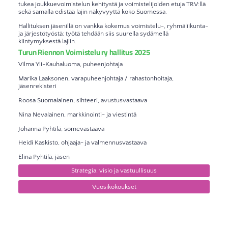
tukea joukkuevoimistelun kehitystä ja voimistelijoiden etuja TRV:llä
sekä samalla edistää lajin näkyvyyttä koko Suomessa.
Hallituksen jäsenillä on vankka kokemus voimistelu-, ryhmäliikunta-
ja järjestötyöstä: työtä tehdään siis suurella sydämellä
kiintymyksestä lajiin.
Turun Riennon Voimistelu ry hallitus 2025
Vilma Yli-Kauhaluoma, puheenjohtaja
Marika Laaksonen, varapuheenjohtaja / rahastonhoitaja,
jäsenrekisteri
Roosa Suomalainen, sihteeri, avustusvastaava
Nina Nevalainen, markkinointi- ja viestintä
Johanna Pyhtilä, somevastaava
Heidi Kaskisto, ohjaaja- ja valmennusvastaava
Elina Pyhtilä, jäsen
Strategia, visio ja vastuullisuus
Vuosikokoukset