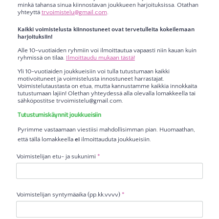
minkä tahansa sinua kiinnostavan joukkueen harjoituksissa. Otathan
yhteyttä
trvoimistelu@gmail.com
.
Kaikki voimistelusta kiinnostuneet ovat tervetulleita kokeilemaan
harjoituksiin!
Alle 10-vuotiaiden ryhmiin voi ilmoittautua vapaasti niin kauan kuin
ryhmissä on tilaa.
Ilmoittaudu mukaan tästä!
Yli 10-vuotiaiden joukkueisiin voi tulla tutustumaan kaikki
motivoituneet ja voimistelusta innostuneet harrastajat.
Voimistelutaustasta on etua, mutta kannustamme kaikkia innokkaita
tutustumaan lajiin! Olethan yhteydessä alla olevalla lomakkeella tai
sähköpostitse trvoimistelu@gmail.com.
Tutustumiskäynnit joukkueisiin
Pyrimme vastaamaan viestiisi mahdollisimman pian. Huomaathan,
että tällä lomakkeella
ei
ilmoittauduta joukkueisiin.
Voimistelijan etu- ja sukunimi
*
Voimistelijan syntymäaika (pp.kk.vvvv)
*