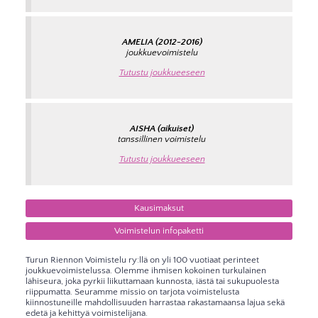
AMELIA (2012-2016)
joukkuevoimistelu
Tutustu joukkueeseen
AISHA (aikuiset)
tanssillinen voimistelu
Tutustu joukkueeseen
Kausimaksut
Voimistelun infopaketti
Turun Riennon Voimistelu ry:llä on yli 100 vuotiaat perinteet
joukkuevoimistelussa. Olemme ihmisen kokoinen turkulainen
lähiseura, joka pyrkii liikuttamaan kunnosta, iästä tai sukupuolesta
riippumatta. Seuramme missio on tarjota voimistelusta
kiinnostuneille mahdollisuuden harrastaa rakastamaansa lajua sekä
edetä ja kehittyä voimistelijana.