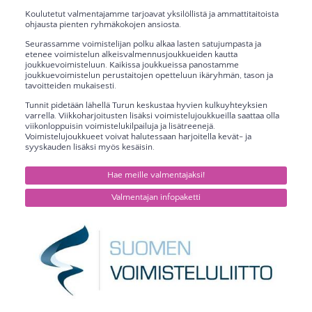
Koulutetut valmentajamme tarjoavat yksilöllistä ja ammattitaitoista
ohjausta pienten ryhmäkokojen ansiosta.
Seurassamme voimistelijan polku alkaa lasten satujumpasta ja
etenee voimistelun alkeisvalmennusjoukkueiden kautta
joukkuevoimisteluun. Kaikissa joukkueissa panostamme
joukkuevoimistelun perustaitojen opetteluun ikäryhmän, tason ja
tavoitteiden mukaisesti.
Tunnit pidetään lähellä Turun keskustaa hyvien kulkuyhteyksien
varrella. Viikkoharjoitusten lisäksi voimistelujoukkueilla saattaa olla
viikonloppuisin voimistelukilpailuja ja lisätreenejä.
Voimistelujoukkueet voivat halutessaan harjoitella kevät- ja
syyskauden lisäksi myös kesäisin.
Hae meille valmentajaksi!
Valmentajan infopaketti