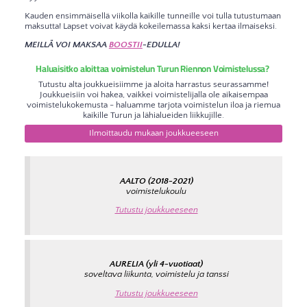
Kauden ensimmäisellä viikolla kaikille tunneille voi tulla tutustumaan
maksutta! Lapset voivat käydä kokeilemassa kaksi kertaa ilmaiseksi.
MEILLÄ VOI MAKSAA
BOOSTII
-EDULLA!
Haluaisitko aloittaa voimistelun Turun Riennon Voimistelussa?
Tutustu alta joukkueisiimme ja aloita harrastus seurassamme!
Joukkueisiin voi hakea, vaikkei voimistelijalla ole aikaisempaa
voimistelukokemusta - haluamme tarjota voimistelun iloa ja riemua
kaikille Turun ja lähialueiden liikkujille.
Ilmoittaudu mukaan joukkueeseen
AALTO (2018-2021)
voimistelukoulu
Tutustu joukkueeseen
AURELIA (yli 4-vuotiaat)
soveltava liikunta, voimistelu ja tanssi
Tutustu joukkueeseen